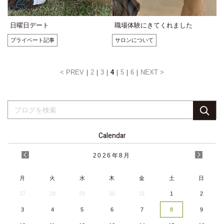
日曜日デート
職場体験にきてくれました
プライベート記事
サロンについて
< PREV
2
3
4
5
6
NEXT >
Calendar
2026
年
8月
月
火
水
木
金
土
日
27
28
29
30
31
1
2
3
4
5
6
7
8
9