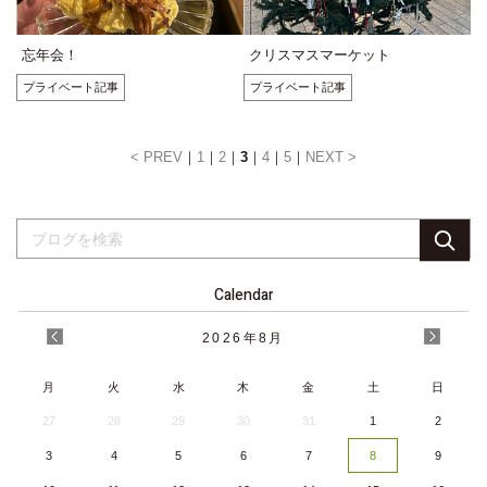
忘年会！
クリスマスマーケット
プライベート記事
プライベート記事
< PREV
1
2
3
4
5
NEXT >
Calendar
2026
年
8月
月
火
水
木
金
土
日
27
28
29
30
31
1
2
3
4
5
6
7
8
9