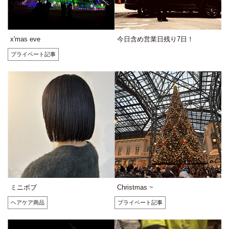
x'mas eve
今日含め営業日残り7日！
プライベート記事
ミニボブ
Christmas ~
ヘアケア商品
プライベート記事