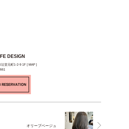
IFE DESIGN
堂元町1-2-9 1F [
MAP
]
7661
オリーブベージュ