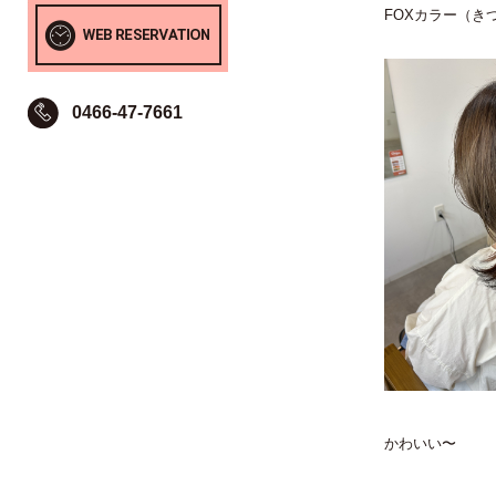
FOXカラー（き
0466-47-7661
かわいい〜