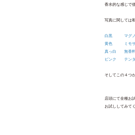
香水的な感じで使
写真に関しては
白黒 マグノ
黄色 ミモ
真っ白 無香
ピンク テンダ
そしてこの４つ
店頭にて全種お
お試ししてみてくだ