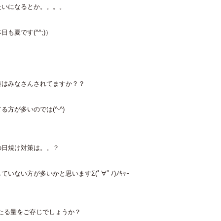
たいになるとか。。。。
も夏です(^^;)）
策はみなさんされてますか？？
方が多いのでは(^-^)
の日焼け対策は。。？
いない方が多いかと思いますΣ(ﾟ∀ﾟﾉ)ﾉｷｬｰ
たる量をご存じでしょうか？