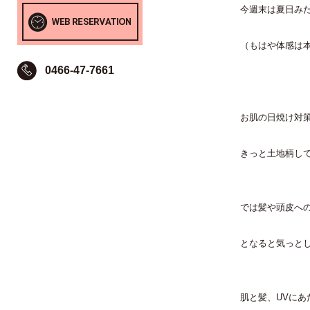
今週末は夏日み
（もはや体感は本日
0466-47-7661
お肌の日焼け対
きっと土地柄してる
では髪や頭皮へ
となると気っとして
肌と髪、UVにあ