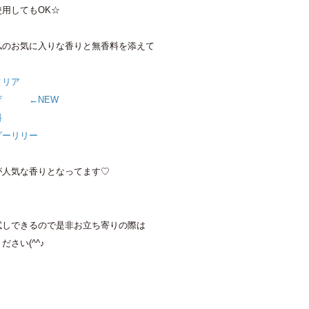
用してもOK☆
私のお気に入りな香りと無香料を添えて
リア
ザ ←NEW
料
ーリリー
が人気な香りとなってます♡
試しできるので是非お立ち寄りの際は
さい(^^♪