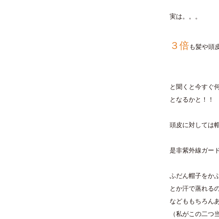
実は。。。
３倍
も髪や頭皮
と聞くと今すぐ
となるかと！！
頭皮に対しては
是非紫外線ガー
ふだん帽子をか
とか汗で蒸れる
などももちろん
（私がこの二つ