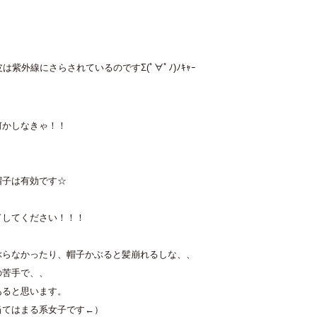
は紫外線にさらされているのですΣ(ﾟ∀ﾟﾉ)ﾉｷｬｰ
何かしなきゃ！！
帽子は有効です☆
ドしてください！！！
ぶらなかったり、帽子かぶると髪崩れるしな、、
の苦手で、、
あると思います。
当てはまる系女子です←）