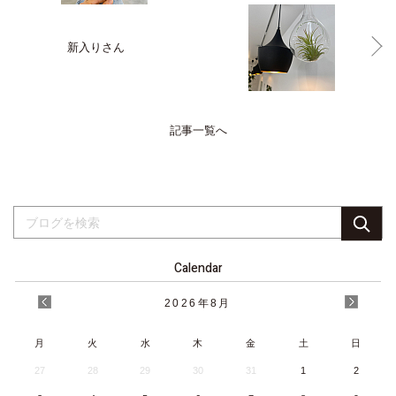
新入りさん
記事一覧へ
Calendar
2026
年
8月
月
火
水
木
金
土
日
27
28
29
30
31
1
2