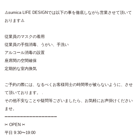
⚠️sumica LIFE DESIGNでは以下の事を徹底しながら営業させて頂いて
おります⚠️
従業員のマスクの着用
従業員の手指消毒、うがい、手洗い
アルコール消毒の設置
座席間の空間確保
定期的な室内換気
ご予約の際には、なるべくお客様同士の時間帯が被らないように、させ
て頂いております。 .
その他不安なことや疑問等ございましたら、お気軽にお声掛けください
ませ。
➖➖➖➖➖➖➖➖➖➖➖➖➖➖➖➖➖
✂︎ OPEN ✂︎
平日 9:30〜19:00